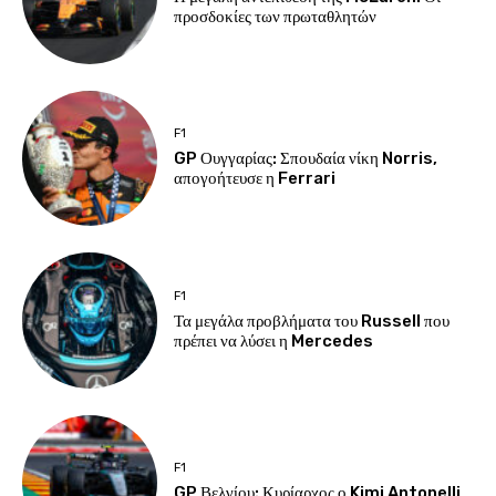
προσδοκίες των πρωταθλητών
F1
GP Ουγγαρίας: Σπουδαία νίκη Norris,
απογοήτευσε η Ferrari
F1
Τα μεγάλα προβλήματα του Russell που
πρέπει να λύσει η Mercedes
F1
GP Βελγίου: Κυρίαρχος ο Kimi Antonelli