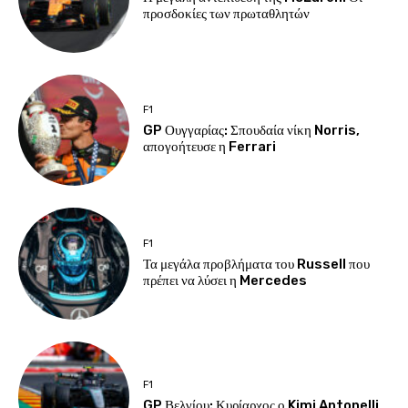
προσδοκίες των πρωταθλητών
F1
GP Ουγγαρίας: Σπουδαία νίκη Norris,
απογοήτευσε η Ferrari
F1
Τα μεγάλα προβλήματα του Russell που
πρέπει να λύσει η Mercedes
F1
GP Βελγίου: Κυρίαρχος ο Kimi Antonelli