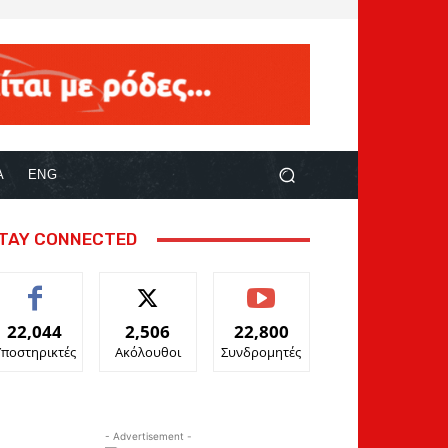
Α
ENG
TAY CONNECTED
22,044
2,506
22,800
Υποστηρικτές
Ακόλουθοι
Συνδρομητές
- Advertisement -