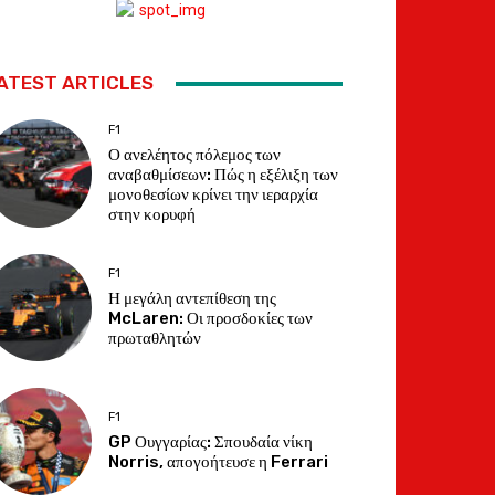
ATEST ARTICLES
F1
Ο ανελέητος πόλεμος των
αναβαθμίσεων: Πώς η εξέλιξη των
μονοθεσίων κρίνει την ιεραρχία
στην κορυφή
F1
Η μεγάλη αντεπίθεση της
McLaren: Οι προσδοκίες των
πρωταθλητών
F1
GP Ουγγαρίας: Σπουδαία νίκη
Norris, απογοήτευσε η Ferrari