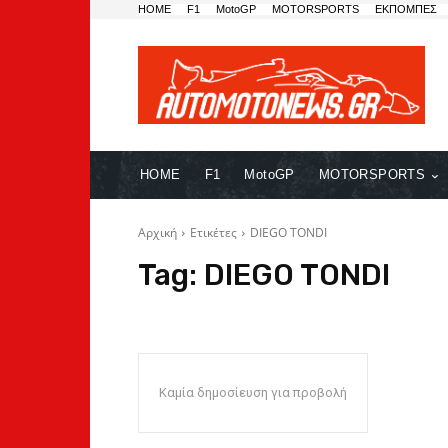
HOME
F1
MotoGP
MOTORSPORTS
ΕΚΠΟΜΠΕΣ
HOME
F1
MotoGP
MOTORSPORTS
Αρχική
Ετικέτες
DIEGO TONDI
Tag:
DIEGO TONDI
Καμία δημοσίευση για προβολή