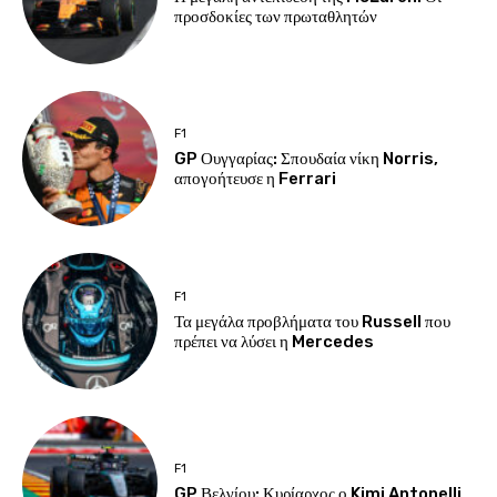
προσδοκίες των πρωταθλητών
F1
GP Ουγγαρίας: Σπουδαία νίκη Norris,
απογοήτευσε η Ferrari
F1
Τα μεγάλα προβλήματα του Russell που
πρέπει να λύσει η Mercedes
F1
GP Βελγίου: Κυρίαρχος ο Kimi Antonelli