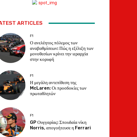
ATEST ARTICLES
F1
Ο ανελέητος πόλεμος των
αναβαθμίσεων: Πώς η εξέλιξη των
μονοθεσίων κρίνει την ιεραρχία
στην κορυφή
F1
Η μεγάλη αντεπίθεση της
McLaren: Οι προσδοκίες των
πρωταθλητών
F1
GP Ουγγαρίας: Σπουδαία νίκη
Norris, απογοήτευσε η Ferrari