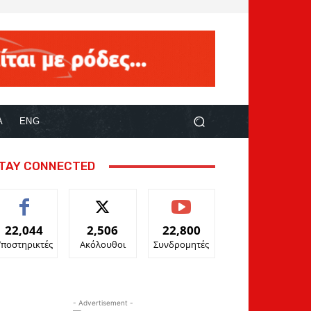
Α
ENG
TAY CONNECTED
22,044
2,506
22,800
Υποστηρικτές
Ακόλουθοι
Συνδρομητές
- Advertisement -