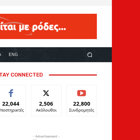
Α
ENG
TAY CONNECTED
22,044
2,506
22,800
Υποστηρικτές
Ακόλουθοι
Συνδρομητές
- Advertisement -