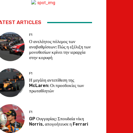
ATEST ARTICLES
F1
Ο ανελέητος πόλεμος των
αναβαθμίσεων: Πώς η εξέλιξη των
μονοθεσίων κρίνει την ιεραρχία
στην κορυφή
F1
Η μεγάλη αντεπίθεση της
McLaren: Οι προσδοκίες των
πρωταθλητών
F1
GP Ουγγαρίας: Σπουδαία νίκη
Norris, απογοήτευσε η Ferrari