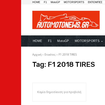
HOME
F1
MotoGP
MOTORSPORTS
ΕΚΠΟΜΠΕΣ
HOME
F1
MotoGP
MOTORSPORTS
Αρχική
Ετικέτες
F1 2018 TIRES
Tag:
F1 2018 TIRES
Καμία δημοσίευση για προβολή