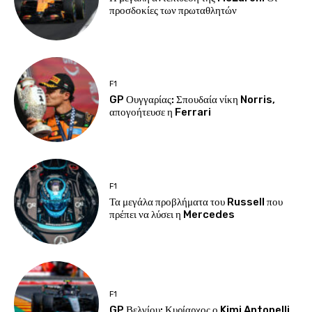
προσδοκίες των πρωταθλητών
F1
GP Ουγγαρίας: Σπουδαία νίκη Norris,
απογοήτευσε η Ferrari
F1
Τα μεγάλα προβλήματα του Russell που
πρέπει να λύσει η Mercedes
F1
GP Βελγίου: Κυρίαρχος ο Kimi Antonelli