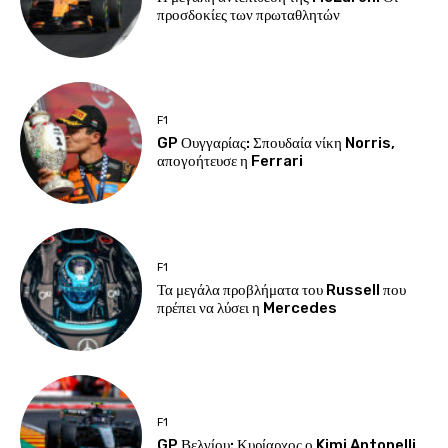
προσδοκίες των πρωταθλητών
F1
GP Ουγγαρίας: Σπουδαία νίκη Norris,
απογοήτευσε η Ferrari
F1
Τα μεγάλα προβλήματα του Russell που
πρέπει να λύσει η Mercedes
F1
GP Βελγίου: Κυρίαρχος ο Kimi Antonelli