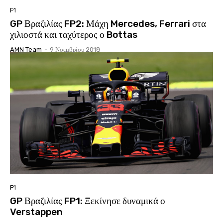
F1
GP Βραζιλίας FP2: Μάχη Mercedes, Ferrari στα
χιλιοστά και ταχύτερος ο Bottas
AMN Team
-
9 Νοεμβρίου 2018
F1
GP Βραζιλίας FP1: Ξεκίνησε δυναμικά ο
Verstappen