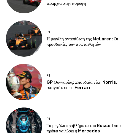
ιεραρχία στην κορυφή
F1
Η μεγάλη αντεπίθεση της McLaren: Οι
προσδοκίες των πρωταθλητών
F1
GP Ουγγαρίας: Σπουδαία νίκη Norris,
απογοήτευσε η Ferrari
F1
Τα μεγάλα προβλήματα του Russell που
πρέπει να λύσει η Mercedes