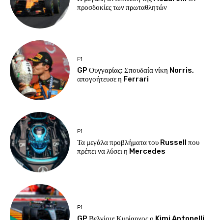
προσδοκίες των πρωταθλητών
F1
GP Ουγγαρίας: Σπουδαία νίκη Norris,
απογοήτευσε η Ferrari
F1
Τα μεγάλα προβλήματα του Russell που
πρέπει να λύσει η Mercedes
F1
GP Βελγίου: Κυρίαρχος ο Kimi Antonelli