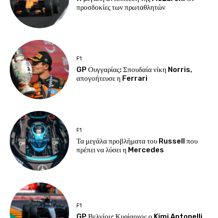
προσδοκίες των πρωταθλητών
F1
GP Ουγγαρίας: Σπουδαία νίκη Norris,
απογοήτευσε η Ferrari
F1
Τα μεγάλα προβλήματα του Russell που
πρέπει να λύσει η Mercedes
F1
GP Βελγίου: Κυρίαρχος ο Kimi Antonelli