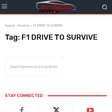
Αρχική
Ετικέτες
F1 DRIVE TO SURVIVE
Tag:
F1 DRIVE TO SURVIVE
Καμία δημοσίευση για προβολή
STAY CONNECTED