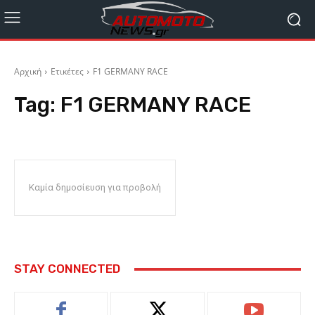
Αρχική
Ετικέτες
F1 GERMANY RACE
Tag:
F1 GERMANY RACE
Καμία δημοσίευση για προβολή
STAY CONNECTED