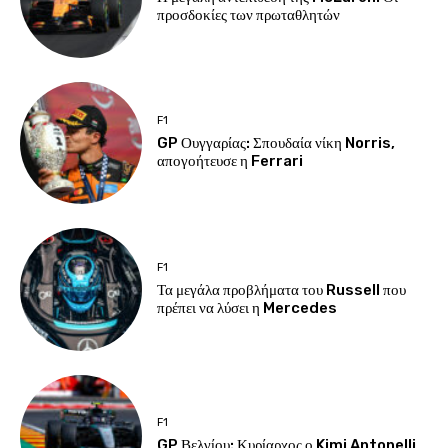
προσδοκίες των πρωταθλητών
F1
GP Ουγγαρίας: Σπουδαία νίκη Norris,
απογοήτευσε η Ferrari
F1
Τα μεγάλα προβλήματα του Russell που
πρέπει να λύσει η Mercedes
F1
GP Βελγίου: Κυρίαρχος ο Kimi Antonelli