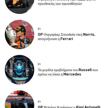
προσδοκίες των πρωταθλητών
F1
GP Ουγγαρίας: Σπουδαία νίκη Norris,
απογοήτευσε η Ferrari
F1
Τα μεγάλα προβλήματα του Russell που
πρέπει να λύσει η Mercedes
F1
GP Βελγίου: Κυρίαρχος ο Kimi Antonelli