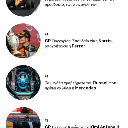
προσδοκίες των πρωταθλητών
F1
GP Ουγγαρίας: Σπουδαία νίκη Norris,
απογοήτευσε η Ferrari
F1
Τα μεγάλα προβλήματα του Russell που
πρέπει να λύσει η Mercedes
F1
GP Βελγίου: Κυρίαρχος ο Kimi Antonelli