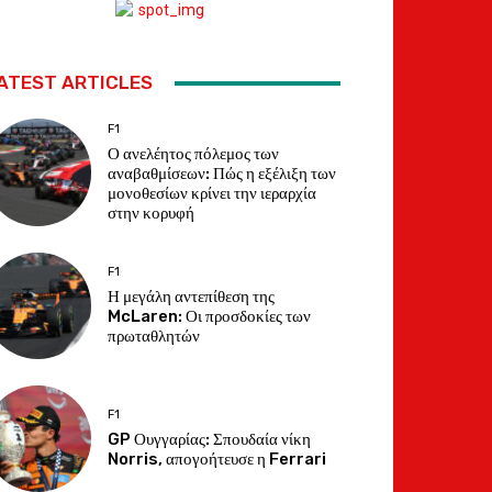
ATEST ARTICLES
F1
Ο ανελέητος πόλεμος των
αναβαθμίσεων: Πώς η εξέλιξη των
μονοθεσίων κρίνει την ιεραρχία
στην κορυφή
F1
Η μεγάλη αντεπίθεση της
McLaren: Οι προσδοκίες των
πρωταθλητών
F1
GP Ουγγαρίας: Σπουδαία νίκη
Norris, απογοήτευσε η Ferrari