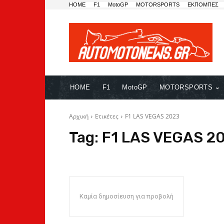
HOME
F1
MotoGP
MOTORSPORTS
ΕΚΠΟΜΠΕΣ
HOME
F1
MotoGP
MOTORSPORTS
Αρχική
Ετικέτες
F1 LAS VEGAS 2023
Tag:
F1 LAS VEGAS 2
Καμία δημοσίευση για προβολή