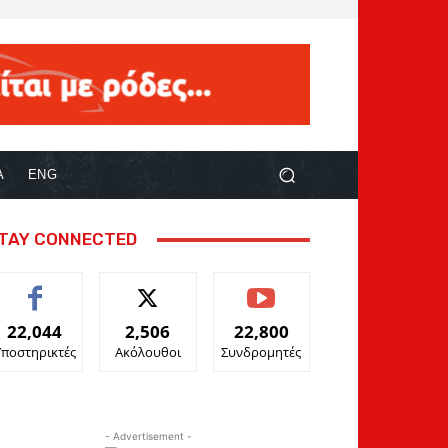
Α
ENG
TAY CONNECTED
22,044
2,506
22,800
Υποστηρικτές
Ακόλουθοι
Συνδρομητές
- Advertisement -