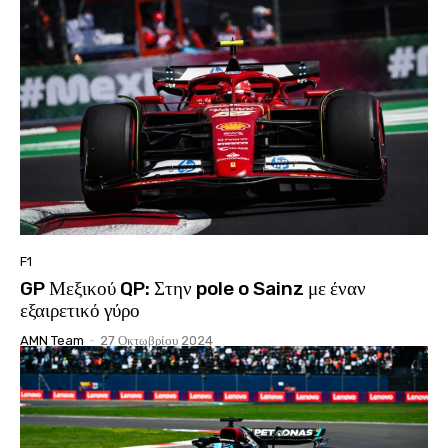
F1
GP Μεξικού QP: Στην pole o Sainz με έναν
εξαιρετικό γύρο
AMN Team
-
27 Οκτωβρίου 2024