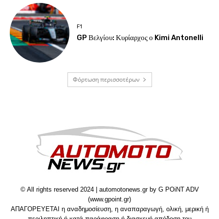
F1
GP Βελγίου: Κυρίαρχος ο Kimi Antonelli
Φόρτωση περισσοτέρων
© All rights reserved 2024 | automotonews.gr by G POiNT ADV
(www.gpoint.gr)
ΑΠΑΓΟΡΕΥΕΤΑΙ η αναδημοσίευση, η αναπαραγωγή, ολική, μερική ή
περιληπτική ή κατά παράφραση ή διασκευή απόδοση του