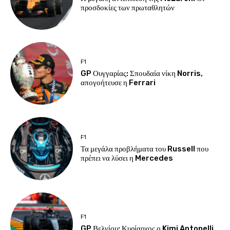
προσδοκίες των πρωταθλητών
F1
GP Ουγγαρίας: Σπουδαία νίκη Norris,
απογοήτευσε η Ferrari
F1
Τα μεγάλα προβλήματα του Russell που
πρέπει να λύσει η Mercedes
F1
GP Βελγίου: Κυρίαρχος ο Kimi Antonelli