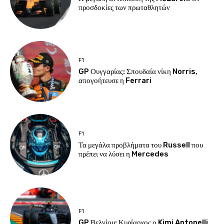
προσδοκίες των πρωταθλητών
F1
GP Ουγγαρίας: Σπουδαία νίκη Norris,
απογοήτευσε η Ferrari
F1
Τα μεγάλα προβλήματα του Russell που
πρέπει να λύσει η Mercedes
F1
GP Βελγίου: Κυρίαρχος ο Kimi Antonelli