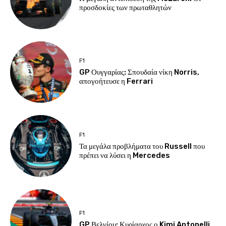
προσδοκίες των πρωταθλητών
F1
GP Ουγγαρίας: Σπουδαία νίκη Norris,
απογοήτευσε η Ferrari
F1
Τα μεγάλα προβλήματα του Russell που
πρέπει να λύσει η Mercedes
F1
GP Βελγίου: Κυρίαρχος ο Kimi Antonelli