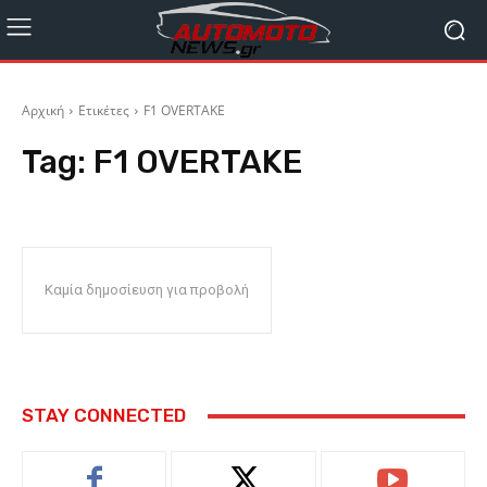
Αρχική
Ετικέτες
F1 OVERTAKE
Tag:
F1 OVERTAKE
Καμία δημοσίευση για προβολή
STAY CONNECTED