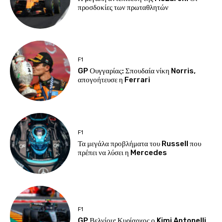
προσδοκίες των πρωταθλητών
F1
GP Ουγγαρίας: Σπουδαία νίκη Norris,
απογοήτευσε η Ferrari
F1
Τα μεγάλα προβλήματα του Russell που
πρέπει να λύσει η Mercedes
F1
GP Βελγίου: Κυρίαρχος ο Kimi Antonelli