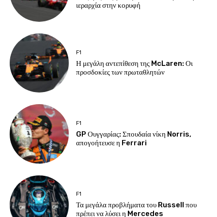
ιεραρχία στην κορυφή
F1
Η μεγάλη αντεπίθεση της McLaren: Οι
προσδοκίες των πρωταθλητών
F1
GP Ουγγαρίας: Σπουδαία νίκη Norris,
απογοήτευσε η Ferrari
F1
Τα μεγάλα προβλήματα του Russell που
πρέπει να λύσει η Mercedes