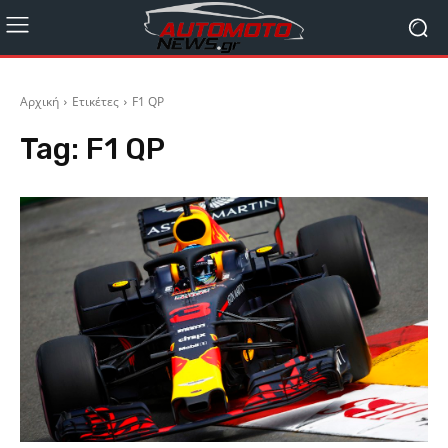
Αρχική
Ετικέτες
F1 QP
Tag:
F1 QP