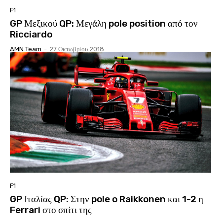
F1
GP Μεξικού QP: Μεγάλη pole position από τον
Ricciardo
AMN Team
-
27 Οκτωβρίου 2018
F1
GP Ιταλίας QP: Στην pole o Raikkonen και 1-2 η
Ferrari στο σπίτι της