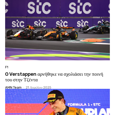
F1
O Verstappen αρνήθηκε να σχολιάσει την ποινή
του στην Τζέντα
AMN Team
-
21 Απριλίου 2025