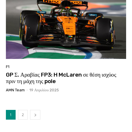
F1
GP Σ. Αραβίας FP3: H McLaren σε θέση ισχύος
πριν τη μάχη της pole
AMN Team
-
19 Απριλίου 2025
1
2