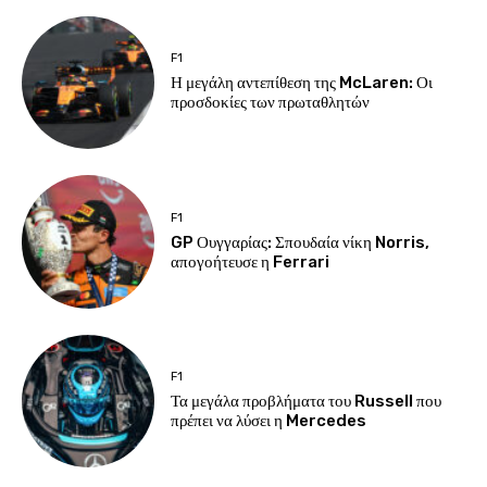
F1
Η μεγάλη αντεπίθεση της McLaren: Οι
προσδοκίες των πρωταθλητών
F1
GP Ουγγαρίας: Σπουδαία νίκη Norris,
απογοήτευσε η Ferrari
F1
Τα μεγάλα προβλήματα του Russell που
πρέπει να λύσει η Mercedes