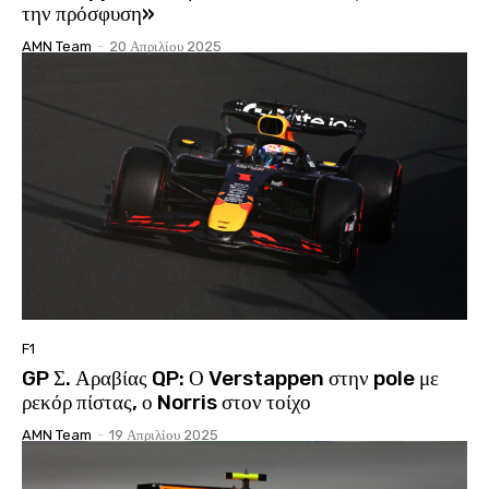
την πρόσφυση»
AMN Team
-
20 Απριλίου 2025
F1
GP Σ. Αραβίας QP: Ο Verstappen στην pole με
ρεκόρ πίστας, ο Norris στον τοίχο
AMN Team
-
19 Απριλίου 2025