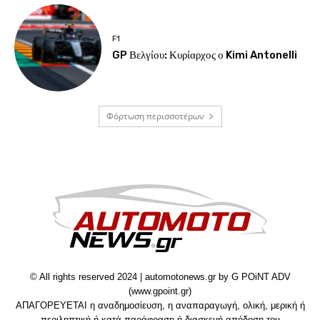
F1
GP Βελγίου: Κυρίαρχος ο Kimi Antonelli
Φόρτωση περισσοτέρων
© All rights reserved 2024 | automotonews.gr by G POiNT ADV
(www.gpoint.gr)
ΑΠΑΓΟΡΕΥΕΤΑΙ η αναδημοσίευση, η αναπαραγωγή, ολική, μερική ή
περιληπτική ή κατά παράφραση ή διασκευή απόδοση του