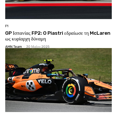
F1
GP Ισπανίας FP2: O Piastri εδραίωσε τη McLaren
ως κυρίαρχη δύναμη
AMN Team
-
30 Μαΐου 2025