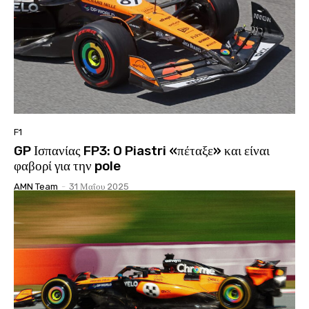
F1
GP Ισπανίας FP3: O Piastri «πέταξε» και είναι
φαβορί για την pole
AMN Team
-
31 Μαΐου 2025