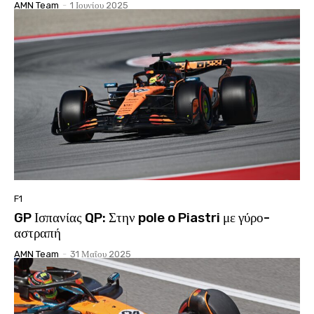
AMN Team
-
1 Ιουνίου 2025
F1
GP Ισπανίας QP: Στην pole o Piastri με γύρο-
αστραπή
AMN Team
-
31 Μαΐου 2025