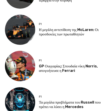
ιεραρχία στην κορυφή
F1
Η μεγάλη αντεπίθεση της McLaren: Οι
προσδοκίες των πρωταθλητών
F1
GP Ουγγαρίας: Σπουδαία νίκη Norris,
απογοήτευσε η Ferrari
F1
Τα μεγάλα προβλήματα του Russell που
πρέπει να λύσει η Mercedes