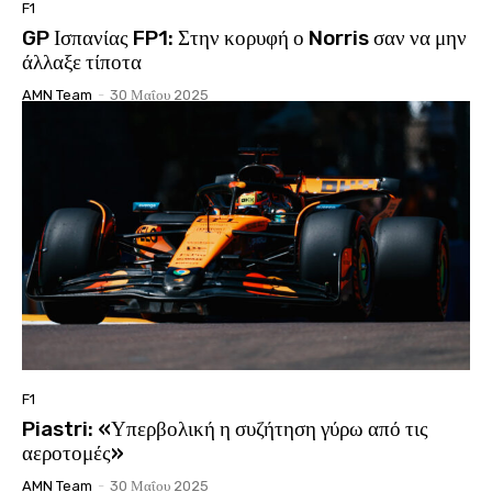
F1
GP Ισπανίας FP1: Στην κορυφή ο Norris σαν να μην
άλλαξε τίποτα
AMN Team
-
30 Μαΐου 2025
F1
Piastri: «Υπερβολική η συζήτηση γύρω από τις
αεροτομές»
AMN Team
-
30 Μαΐου 2025