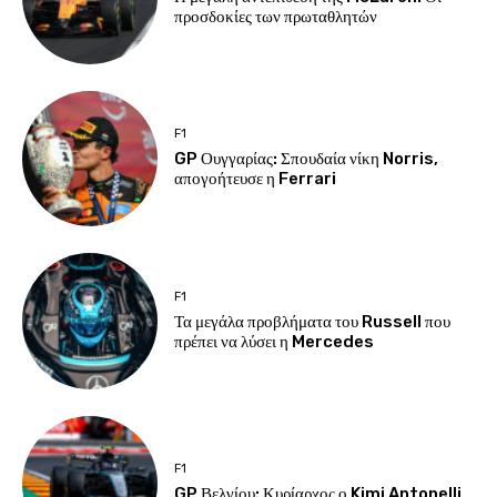
προσδοκίες των πρωταθλητών
F1
GP Ουγγαρίας: Σπουδαία νίκη Norris,
απογοήτευσε η Ferrari
F1
Τα μεγάλα προβλήματα του Russell που
πρέπει να λύσει η Mercedes
F1
GP Βελγίου: Κυρίαρχος ο Kimi Antonelli