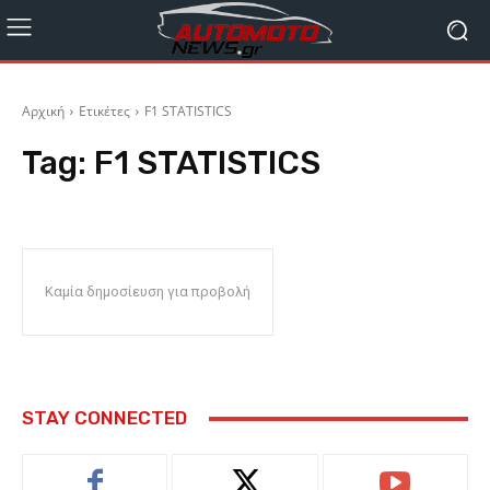
Αρχική
Ετικέτες
F1 STATISTICS
Tag:
F1 STATISTICS
Καμία δημοσίευση για προβολή
STAY CONNECTED