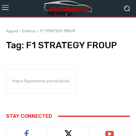
Αρχική
Ετικέτες
F1 STRATEGY FROUP
Tag:
F1 STRATEGY FROUP
Καμία δημοσίευση για προβολή
STAY CONNECTED