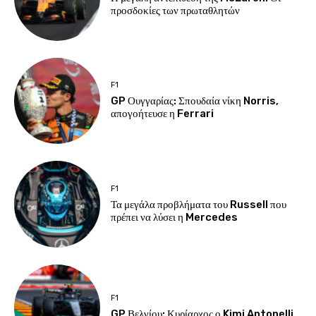
προσδοκίες των πρωταθλητών
F1
GP Ουγγαρίας: Σπουδαία νίκη Norris,
απογοήτευσε η Ferrari
F1
Τα μεγάλα προβλήματα του Russell που
πρέπει να λύσει η Mercedes
F1
GP Βελγίου: Κυρίαρχος ο Kimi Antonelli