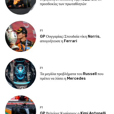
προσδοκίες των πρωταθλητών
F1
GP Ουγγαρίας: Σπουδαία νίκη Norris,
απογοήτευσε η Ferrari
F1
Τα μεγάλα προβλήματα του Russell που
πρέπει να λύσει η Mercedes
F1
GP Βελγίου: Κυρίαρχος ο Kimi Antonelli