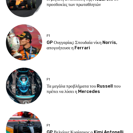
προσδοκίες των πρωταθλητών
F1
GP Ουγγαρίας: Σπουδαία νίκη Norris,
απογοήτευσε η Ferrari
F1
Τα μεγάλα προβλήματα του Russell που
πρέπει να λύσει η Mercedes
F1
GP Βελγίου: Κυρίαρχος ο Kimi Antonelli