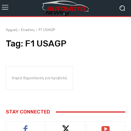
Αρχική
Ετικέτες
F1 USAGP
Tag:
F1 USAGP
Καμία δημοσίευση για προβολή
STAY CONNECTED