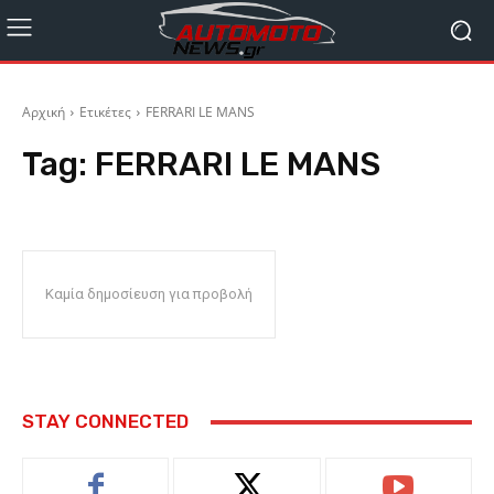
Αρχική
Ετικέτες
FERRARI LE MANS
Tag:
FERRARI LE MANS
Καμία δημοσίευση για προβολή
STAY CONNECTED