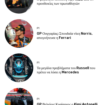
προσδοκίες των πρωταθλητών
F1
GP Ουγγαρίας: Σπουδαία νίκη Norris,
απογοήτευσε η Ferrari
F1
Τα μεγάλα προβλήματα του Russell που
πρέπει να λύσει η Mercedes
F1
GP Βελγίου: Κυρίαρχος ο Kimi Antonelli