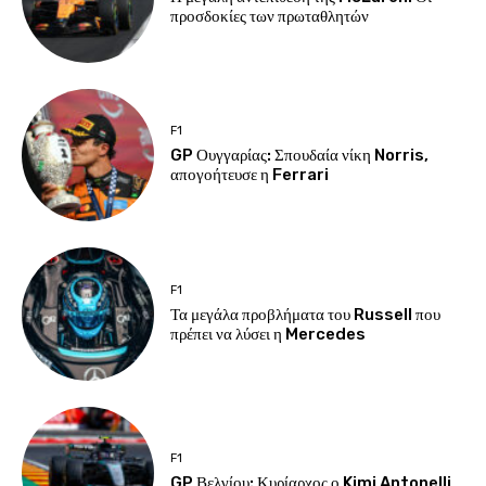
προσδοκίες των πρωταθλητών
F1
GP Ουγγαρίας: Σπουδαία νίκη Norris,
απογοήτευσε η Ferrari
F1
Τα μεγάλα προβλήματα του Russell που
πρέπει να λύσει η Mercedes
F1
GP Βελγίου: Κυρίαρχος ο Kimi Antonelli