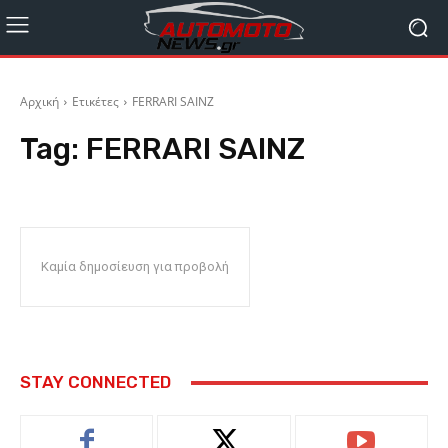
Αρχική
Ετικέτες
FERRARI SAINZ
Tag:
FERRARI SAINZ
Καμία δημοσίευση για προβολή
STAY CONNECTED