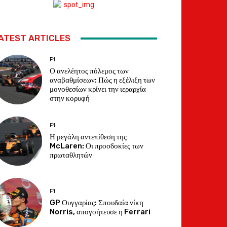
ATEST ARTICLES
F1
Ο ανελέητος πόλεμος των
αναβαθμίσεων: Πώς η εξέλιξη των
μονοθεσίων κρίνει την ιεραρχία
στην κορυφή
F1
Η μεγάλη αντεπίθεση της
McLaren: Οι προσδοκίες των
πρωταθλητών
F1
GP Ουγγαρίας: Σπουδαία νίκη
Norris, απογοήτευσε η Ferrari