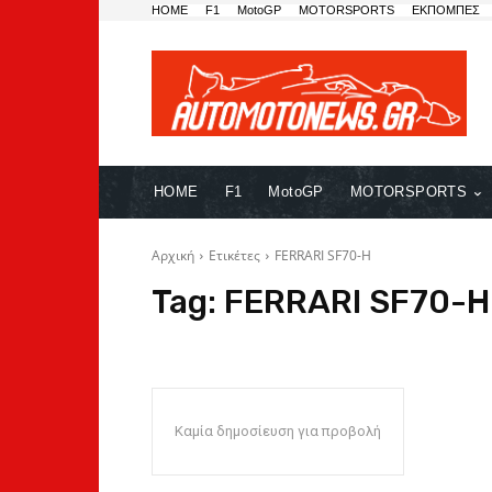
HOME
F1
MotoGP
MOTORSPORTS
ΕΚΠΟΜΠΕΣ
HOME
F1
MotoGP
MOTORSPORTS
Αρχική
Ετικέτες
FERRARI SF70-H
Tag:
FERRARI SF70-H
Καμία δημοσίευση για προβολή