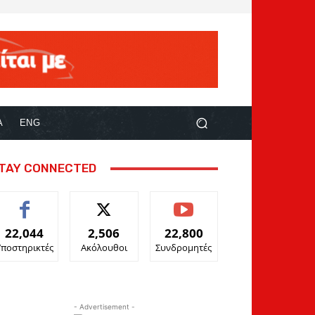
Α
ENG
TAY CONNECTED
22,044
2,506
22,800
Υποστηρικτές
Ακόλουθοι
Συνδρομητές
- Advertisement -