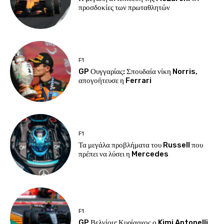
προσδοκίες των πρωταθλητών
F1
GP Ουγγαρίας: Σπουδαία νίκη Norris,
απογοήτευσε η Ferrari
F1
Τα μεγάλα προβλήματα του Russell που
πρέπει να λύσει η Mercedes
F1
GP Βελγίου: Κυρίαρχος ο Kimi Antonelli