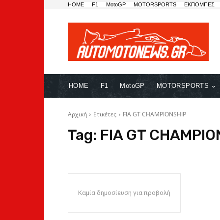
HOME
F1
MotoGP
MOTORSPORTS
ΕΚΠΟΜΠΕΣ
HOME
F1
MotoGP
MOTORSPORTS
Αρχική
Ετικέτες
FIA GT CHAMPIONSHIP
Tag:
FIA GT CHAMPIO
Καμία δημοσίευση για προβολή