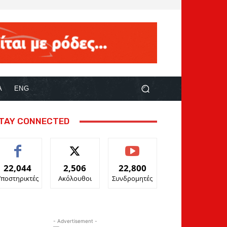
Α
ENG
TAY CONNECTED
22,044
2,506
22,800
Υποστηρικτές
Ακόλουθοι
Συνδρομητές
- Advertisement -