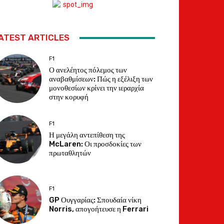
ATEST ARTICLES
F1
Ο ανελέητος πόλεμος των
αναβαθμίσεων: Πώς η εξέλιξη των
μονοθεσίων κρίνει την ιεραρχία
στην κορυφή
F1
Η μεγάλη αντεπίθεση της
McLaren: Οι προσδοκίες των
πρωταθλητών
F1
GP Ουγγαρίας: Σπουδαία νίκη
Norris, απογοήτευσε η Ferrari