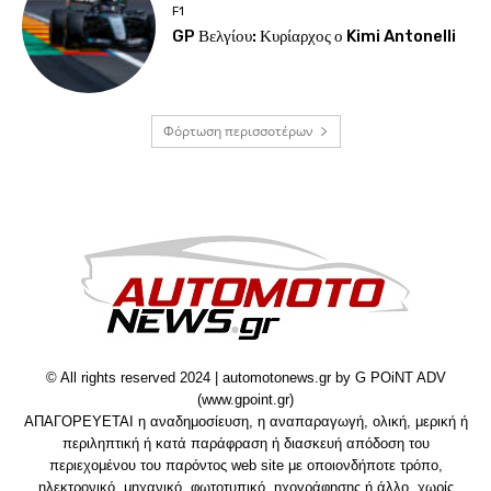
F1
GP Βελγίου: Κυρίαρχος ο Kimi Antonelli
Φόρτωση περισσοτέρων
© All rights reserved 2024 | automotonews.gr by G POiNT ADV
(www.gpoint.gr)
ΑΠΑΓΟΡΕΥΕΤΑΙ η αναδημοσίευση, η αναπαραγωγή, ολική, μερική ή
περιληπτική ή κατά παράφραση ή διασκευή απόδοση του
περιεχομένου του παρόντος web site με οποιονδήποτε τρόπο,
ηλεκτρονικό, μηχανικό, φωτοτυπικό, ηχογράφησης ή άλλο, χωρίς