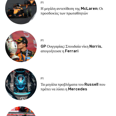
F1
Η μεγάλη αντεπίθεση της McLaren: Οι
προσδοκίες των πρωταθλητών
F1
GP Ουγγαρίας: Σπουδαία νίκη Norris,
απογοήτευσε η Ferrari
F1
Τα μεγάλα προβλήματα του Russell που
πρέπει να λύσει η Mercedes