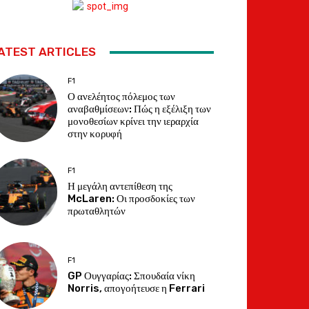
ATEST ARTICLES
F1
Ο ανελέητος πόλεμος των
αναβαθμίσεων: Πώς η εξέλιξη των
μονοθεσίων κρίνει την ιεραρχία
στην κορυφή
F1
Η μεγάλη αντεπίθεση της
McLaren: Οι προσδοκίες των
πρωταθλητών
F1
GP Ουγγαρίας: Σπουδαία νίκη
Norris, απογοήτευσε η Ferrari