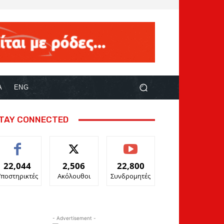
Α
ENG
TAY CONNECTED
22,044
2,506
22,800
Υποστηρικτές
Ακόλουθοι
Συνδρομητές
- Advertisement -