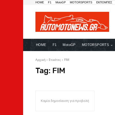
HOME
F1
MotoGP
MOTORSPORTS
ΕΚΠΟΜΠΕΣ
HOME
F1
MotoGP
MOTORSPORTS
Αρχική
Ετικέτες
FIM
Tag:
FIM
Καμία δημοσίευση για προβολή