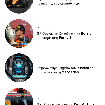
προσδοκίες των πρωταθλητών
F1
GP Ουγγαρίας: Σπουδαία νίκη Norris,
απογοήτευσε η Ferrari
F1
Τα μεγάλα προβλήματα του Russell που
πρέπει να λύσει η Mercedes
F1
GP Βελγίου: Κυρίαρχος ο Kimi Antonelli