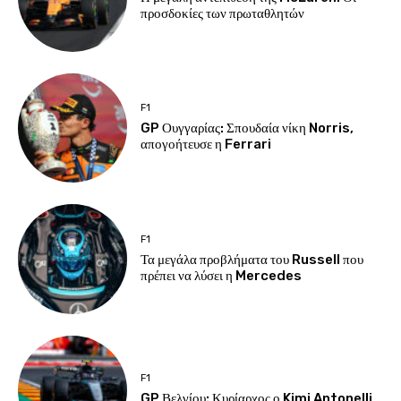
προσδοκίες των πρωταθλητών
F1
GP Ουγγαρίας: Σπουδαία νίκη Norris,
απογοήτευσε η Ferrari
F1
Τα μεγάλα προβλήματα του Russell που
πρέπει να λύσει η Mercedes
F1
GP Βελγίου: Κυρίαρχος ο Kimi Antonelli