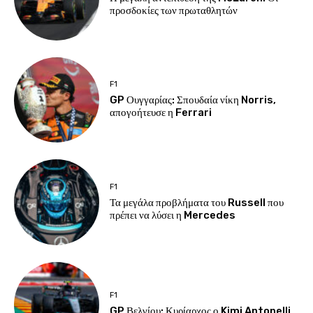
προσδοκίες των πρωταθλητών
F1
GP Ουγγαρίας: Σπουδαία νίκη Norris,
απογοήτευσε η Ferrari
F1
Τα μεγάλα προβλήματα του Russell που
πρέπει να λύσει η Mercedes
F1
GP Βελγίου: Κυρίαρχος ο Kimi Antonelli