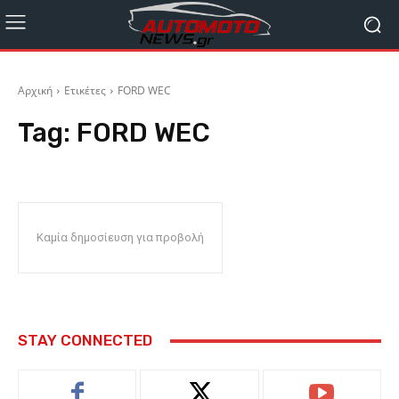
Αρχική
Ετικέτες
FORD WEC
Tag:
FORD WEC
Καμία δημοσίευση για προβολή
STAY CONNECTED