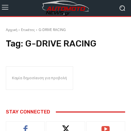
Αρχική
Ετικέτες
G-DRIVE RACING
Tag:
G-DRIVE RACING
Καμία δημοσίευση για προβολή
STAY CONNECTED