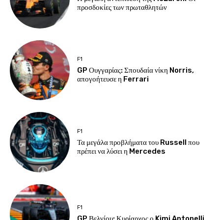
προσδοκίες των πρωταθλητών
F1
GP Ουγγαρίας: Σπουδαία νίκη Norris,
απογοήτευσε η Ferrari
F1
Τα μεγάλα προβλήματα του Russell που
πρέπει να λύσει η Mercedes
F1
GP Βελγίου: Κυρίαρχος ο Kimi Antonelli