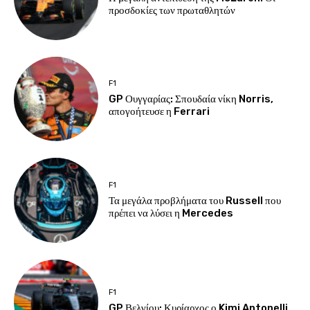
προσδοκίες των πρωταθλητών
F1
GP Ουγγαρίας: Σπουδαία νίκη Norris,
απογοήτευσε η Ferrari
F1
Τα μεγάλα προβλήματα του Russell που
πρέπει να λύσει η Mercedes
F1
GP Βελγίου: Κυρίαρχος ο Kimi Antonelli