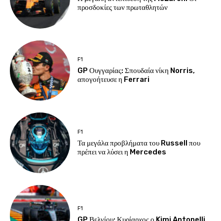
προσδοκίες των πρωταθλητών
F1
GP Ουγγαρίας: Σπουδαία νίκη Norris,
απογοήτευσε η Ferrari
F1
Τα μεγάλα προβλήματα του Russell που
πρέπει να λύσει η Mercedes
F1
GP Βελγίου: Κυρίαρχος ο Kimi Antonelli