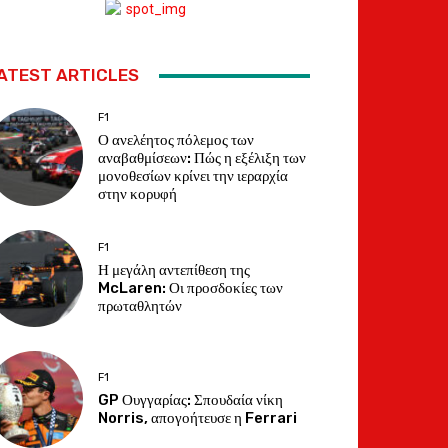
ATEST ARTICLES
F1
Ο ανελέητος πόλεμος των
αναβαθμίσεων: Πώς η εξέλιξη των
μονοθεσίων κρίνει την ιεραρχία
στην κορυφή
F1
Η μεγάλη αντεπίθεση της
McLaren: Οι προσδοκίες των
πρωταθλητών
F1
GP Ουγγαρίας: Σπουδαία νίκη
Norris, απογοήτευσε η Ferrari