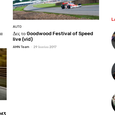
L
AUTO
μα
Δες το Goodwood Festival of Speed
live (vid)
AMN Team
-
29 Ιουνίου 2017
 M3