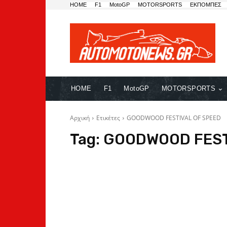
HOME
F1
MotoGP
MOTORSPORTS
ΕΚΠΟΜΠΕΣ
HOME
F1
MotoGP
MOTORSPORTS
Αρχική
Ετικέτες
GOODWOOD FESTIVAL OF SPEED
Tag:
GOODWOOD FEST