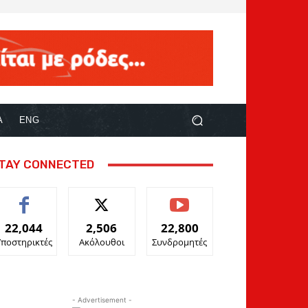
Α
ENG
TAY CONNECTED
22,044
2,506
22,800
Υποστηρικτές
Ακόλουθοι
Συνδρομητές
- Advertisement -