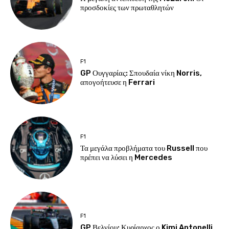
προσδοκίες των πρωταθλητών
F1
GP Ουγγαρίας: Σπουδαία νίκη Norris,
απογοήτευσε η Ferrari
F1
Τα μεγάλα προβλήματα του Russell που
πρέπει να λύσει η Mercedes
F1
GP Βελγίου: Κυρίαρχος ο Kimi Antonelli