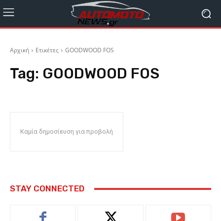
Αρχική
Ετικέτες
GOODWOOD FOS
Tag:
GOODWOOD FOS
Καμία δημοσίευση για προβολή
STAY CONNECTED