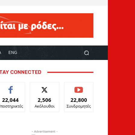
Α
ENG
TAY CONNECTED
22,044
2,506
22,800
Υποστηρικτές
Ακόλουθοι
Συνδρομητές
- Advertisement -