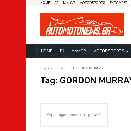
HOME
F1
MotoGP
MOTORSPORTS
ΕΚΠΟΜΠΕΣ
HOME
F1
MotoGP
MOTORSPORTS
Αρχική
Ετικέτες
GORDON MURRAY
Tag:
GORDON MURRA
Καμία δημοσίευση για προβολή