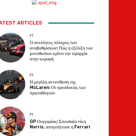
ATEST ARTICLES
F1
Ο ανελέητος πόλεμος των
αναβαθμίσεων: Πώς η εξέλιξη των
μονοθεσίων κρίνει την ιεραρχία
στην κορυφή
F1
Η μεγάλη αντεπίθεση της
McLaren: Οι προσδοκίες των
πρωταθλητών
F1
GP Ουγγαρίας: Σπουδαία νίκη
Norris, απογοήτευσε η Ferrari