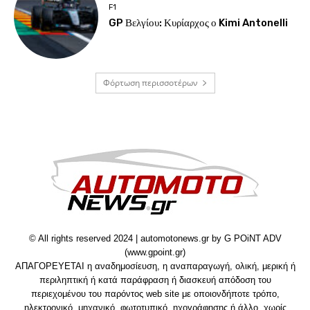
F1
GP Βελγίου: Κυρίαρχος ο Kimi Antonelli
Φόρτωση περισσοτέρων
© All rights reserved 2024 | automotonews.gr by G POiNT ADV
(www.gpoint.gr)
ΑΠΑΓΟΡΕΥΕΤΑΙ η αναδημοσίευση, η αναπαραγωγή, ολική, μερική ή
περιληπτική ή κατά παράφραση ή διασκευή απόδοση του
περιεχομένου του παρόντος web site με οποιονδήποτε τρόπο,
ηλεκτρονικό, μηχανικό, φωτοτυπικό, ηχογράφησης ή άλλο, χωρίς