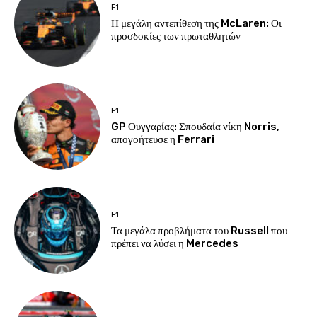
F1
Η μεγάλη αντεπίθεση της McLaren: Οι
προσδοκίες των πρωταθλητών
F1
GP Ουγγαρίας: Σπουδαία νίκη Norris,
απογοήτευσε η Ferrari
F1
Τα μεγάλα προβλήματα του Russell που
πρέπει να λύσει η Mercedes