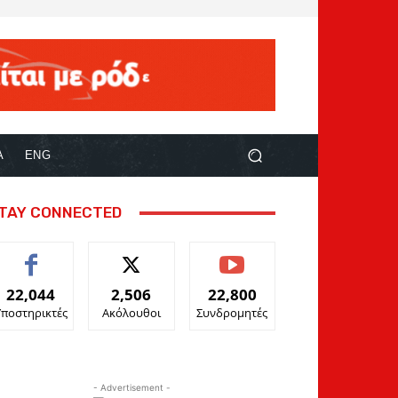
Α
ENG
TAY CONNECTED
22,044
2,506
22,800
Υποστηρικτές
Ακόλουθοι
Συνδρομητές
- Advertisement -