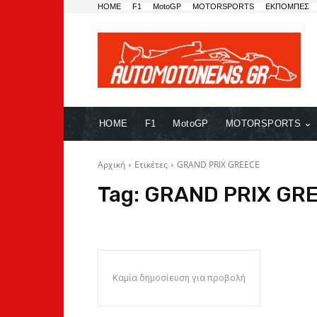
HOME
F1
MotoGP
MOTORSPORTS
ΕΚΠΟΜΠΕΣ
HOME
F1
MotoGP
MOTORSPORTS
Αρχική
Ετικέτες
GRAND PRIX GREECE
Tag:
GRAND PRIX GR
Καμία δημοσίευση για προβολή