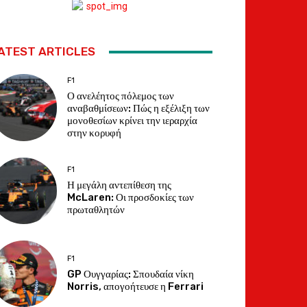
ATEST ARTICLES
F1
Ο ανελέητος πόλεμος των
αναβαθμίσεων: Πώς η εξέλιξη των
μονοθεσίων κρίνει την ιεραρχία
στην κορυφή
F1
Η μεγάλη αντεπίθεση της
McLaren: Οι προσδοκίες των
πρωταθλητών
F1
GP Ουγγαρίας: Σπουδαία νίκη
Norris, απογοήτευσε η Ferrari