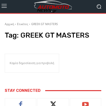
Αρχική
Ετικέτες
GREEK GT MASTERS
Tag:
GREEK GT MASTERS
Καμία δημοσίευση για προβολή
STAY CONNECTED