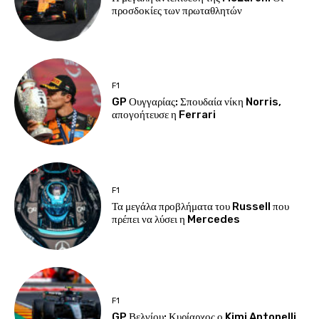
προσδοκίες των πρωταθλητών
F1
GP Ουγγαρίας: Σπουδαία νίκη Norris,
απογοήτευσε η Ferrari
F1
Τα μεγάλα προβλήματα του Russell που
πρέπει να λύσει η Mercedes
F1
GP Βελγίου: Κυρίαρχος ο Kimi Antonelli