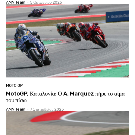
AMN Team
-
5 Οκτωβρίου 2025
MOTO GP
MotoGP, Καταλονία: Ο A. Marquez πήρε το αίμα
του πίσω
AMN Team
-
7 Σεπτεμβρίου 2025