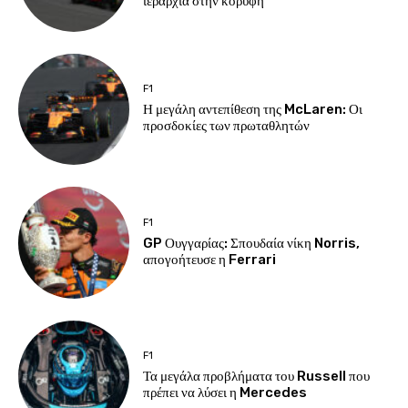
ιεραρχία στην κορυφή
F1
Η μεγάλη αντεπίθεση της McLaren: Οι
προσδοκίες των πρωταθλητών
F1
GP Ουγγαρίας: Σπουδαία νίκη Norris,
απογοήτευσε η Ferrari
F1
Τα μεγάλα προβλήματα του Russell που
πρέπει να λύσει η Mercedes