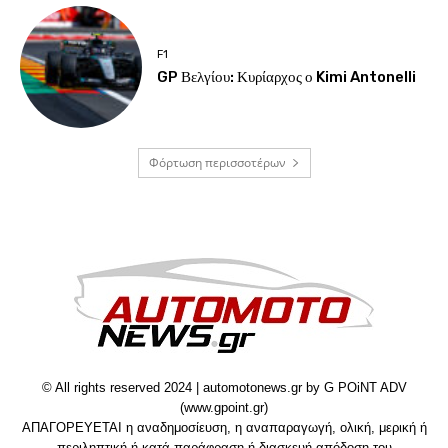
F1
GP Βελγίου: Κυρίαρχος ο Kimi Antonelli
Φόρτωση περισσοτέρων
© All rights reserved 2024 | automotonews.gr by G POiNT ADV
(www.gpoint.gr)
ΑΠΑΓΟΡΕΥΕΤΑΙ η αναδημοσίευση, η αναπαραγωγή, ολική, μερική ή
περιληπτική ή κατά παράφραση ή διασκευή απόδοση του