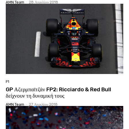
AMN Team
-
28 Απριλίου 2018
F1
GP Αζερμπαϊτζάν FP2: Ricciardo & Red Bull
δείχνουν τη δυναμική τους
AMN Team
-
27 Απριλίου 2018