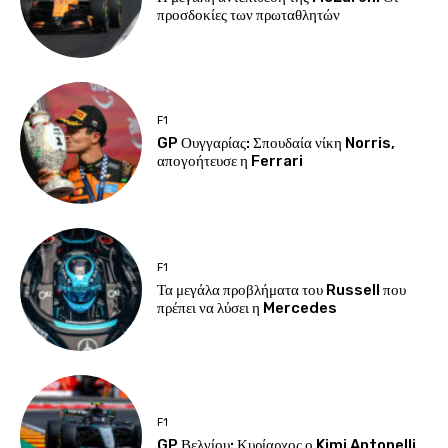
προσδοκίες των πρωταθλητών
F1
GP Ουγγαρίας: Σπουδαία νίκη Norris,
απογοήτευσε η Ferrari
F1
Τα μεγάλα προβλήματα του Russell που
πρέπει να λύσει η Mercedes
F1
GP Βελγίου: Κυρίαρχος ο Kimi Antonelli