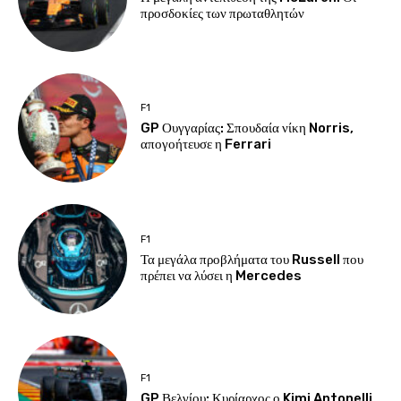
προσδοκίες των πρωταθλητών
F1
GP Ουγγαρίας: Σπουδαία νίκη Norris,
απογοήτευσε η Ferrari
F1
Τα μεγάλα προβλήματα του Russell που
πρέπει να λύσει η Mercedes
F1
GP Βελγίου: Κυρίαρχος ο Kimi Antonelli